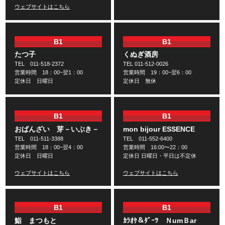
ウェブサイトはこちら
B1
B1
たつ子
くぬぎ酒房
TEL 011-518-2372
TEL 011-512-0026
営業時間 18：00~翌1：00
営業時間 19：00~翌6：00
定休日 日曜日
定休日 無休
B1
B1
おばんざい 芽－いぶき－
mon bijour ESSENCE
TEL 011-511-3388
TEL 011-552-6400
営業時間 18：00~翌4：00
営業時間 16:00〜22：00
定休日 日曜日
定休日 日曜日・平日は不定休
ウェブサイトはこちら
ウェブサイトはこちら
B1
B1
鮨 まつもと
ｶﾗｵｹ＆ﾀﾞｰﾂ ＮumＢar