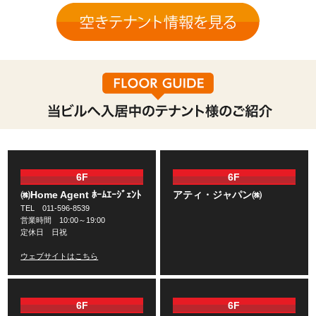
6F
6F
㈱Home Agent ﾎｰﾑｴｰｼﾞｪﾝﾄ
アティ・ジャパン㈱
TEL 011-596-8539
営業時間 10:00～19:00
定休日 日祝
ウェブサイトはこちら
6F
6F