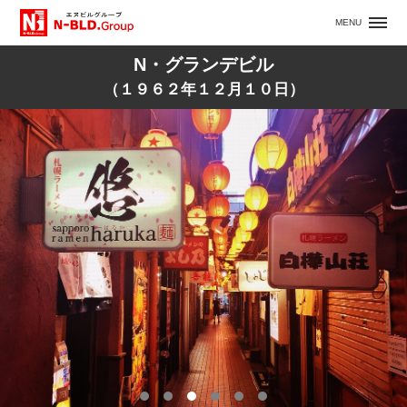
TOP
MENU
MENU
N・グランデビル
募集テナント
（１９６２年１２月１０日）
ナイト系タイプ
事務所系タイプ
多業種可能
美容系タイプ
飲食系タイプ
自社ビル紹介
吉田マンション+戸建
阿佐谷 坂井ビル
Root N 蒲田
大井町ＧＳビル
カンダミニアム大通
Ｎ・Ａzalea（アゼリア）
Ｎ.Ｖiento
グランメール豊平１条
蒲田第２N会館
蒲田N会館
N・スタービル
N-PLACEビル
N・Calleビル
N・Vicoloビル
N・Centerビル
N２ビル
N・三協ビル
N・グランデビル
サン・ドゥビル
N.SQUARE
N・北３西３ビル
N・MESSEビル
企業情報
代表者挨拶
企業理念
会社概要
沿革
アクセス
お問い合わせ