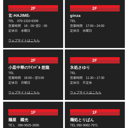
2F
2F
玄-HAJIME-
ginza
TEL 070-1310-6339
TEL
営業時間 18：00~翌2：00
営業時間 17:00～24:00
定休日 水曜日
定休日 水曜日
ウェブサイトはこちら
2F
2F
小皿中華のﾜｲﾝﾊﾞﾙ 悠龍
氷処さゆり
TEL
TEL
営業時間 18:00～翌3:00
営業時間 11:30～17:30
定休日 月曜日
定休日 不定休
ウェブサイトはこちら
ウェブサイトはこちら
1F
1F
麺屋 國光
麺処とりぱん
TE L 090-9525-2695
TEL 090-9082-7971