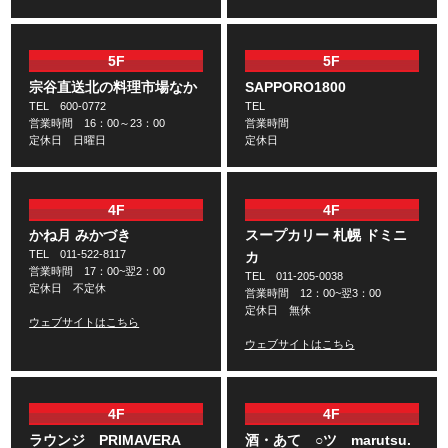
5F
5F
宗谷直送北の料理市場なか
SAPPORO1800
TEL 600-0772
TEL
営業時間 16：00～23：00
営業時間
定休日 日曜日
定休日
4F
4F
かね月 みかづき
スープカリー 札幌 ドミニ
TEL 011-522-8117
カ
営業時間 17：00~翌2：00
TEL 011-205-0038
定休日 不定休
営業時間 12：00~翌3：00
定休日 無休
ウェブサイトはこちら
ウェブサイトはこちら
4F
4F
ラウンジ PRIMAVERA
酒・あて ○ツ marutsu.