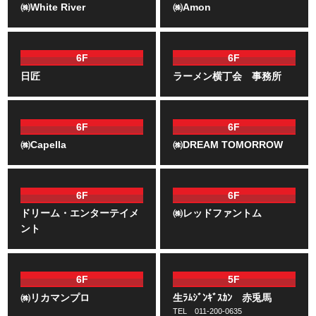
㈱White River
㈱Amon
6F
6F
日匠
ラーメン横丁会 事務所
6F
6F
㈱Capella
㈱DREAM TOMORROW
6F
6F
ドリーム・エンターテイメ
㈱レッドファントム
ント
6F
5F
㈱リカマンプロ
生ﾗﾑｼﾞﾝｷﾞｽｶﾝ 赤兎馬
TEL 011-200-0635