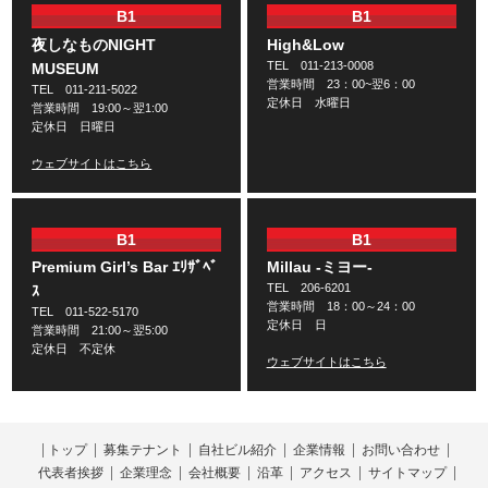
B1
B1
夜しなものNIGHT
High&Low
TEL 011-213-0008
MUSEUM
営業時間 23：00~翌6：00
TEL 011-211-5022
定休日 水曜日
営業時間 19:00～翌1:00
定休日 日曜日
ウェブサイトはこちら
B1
B1
Premium Girl’s Bar ｴﾘｻﾞﾍﾞ
Millau -ミヨー-
TEL 206-6201
ｽ
営業時間 18：00～24：00
TEL 011-522-5170
定休日 日
営業時間 21:00～翌5:00
定休日 不定休
ウェブサイトはこちら
トップ
募集テナント
自社ビル紹介
企業情報
お問い合わせ
代表者挨拶
企業理念
会社概要
沿革
アクセス
サイトマップ