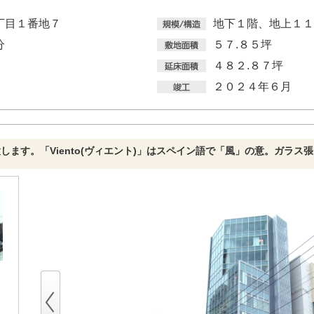
丁目１番地７
地下１階、地上１１
分
５７.８５坪
４８２.８７坪
２０２４年６月
位置します。「Viento(ヴィエント)」はスペイン語で「風」の意。ガラ