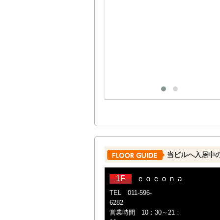
当ビルへ入居中
1F
ｃｏｃｏｎａ
TEL 011-596-
6
営業時間 10：30～21：