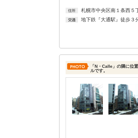
札幌市中央区南１条西５
地下鉄『大通駅』徒歩３
「N・Calle」の隣に
ルです。